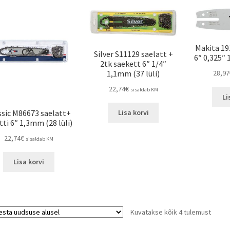
Makita 19
Silver S11129 saelatt +
6″ 0,325″ 
2tk saekett 6″ 1/4″
28,97
1,1mm (37 lüli)
22,74
€
sisaldab KM
Li
ssic M86673 saelatt+
Lisa korvi
tti 6″ 1,3mm (28 lüli)
22,74
€
sisaldab KM
Lisa korvi
Kuvatakse kõik 4 tulemust