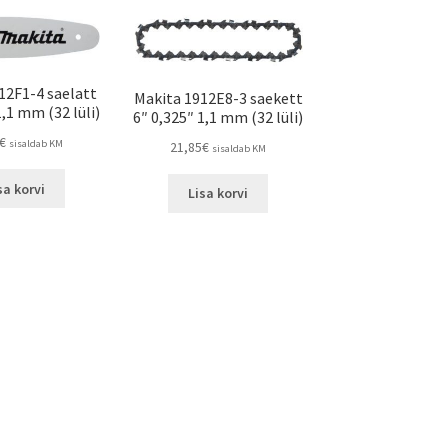
12F1-4 saelatt
Makita 1912E8-3 saekett
1,1 mm (32 lüli)
6″ 0,325″ 1,1 mm (32 lüli)
€
sisaldab KM
21,85
€
sisaldab KM
sa korvi
Lisa korvi