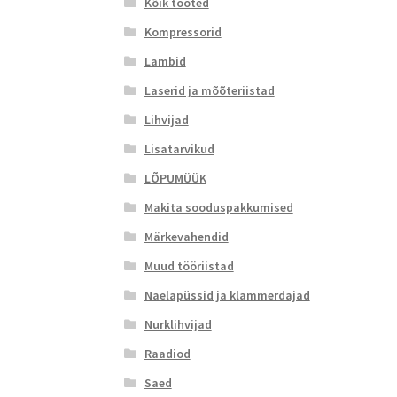
Kõik tooted
Kompressorid
Lambid
Laserid ja mõõteriistad
Lihvijad
Lisatarvikud
LÕPUMÜÜK
Makita sooduspakkumised
Märkevahendid
Muud tööriistad
Naelapüssid ja klammerdajad
Nurklihvijad
Raadiod
Saed