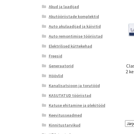
Akud ja laadijad
Akutööriistade komplektid
Auto akulaadijad ja käivitid
Auto remontimise tööriistad
Elektrilised küttekehad
Freesid
Cla
Generaatorid
2 ke
Höövlid
Kanalisatsioon ja torutööd
KASUTATUD tööriistad
Katuse ehitamine ja plekitööd
Keevitusseadmed
Kinnitustarvikud