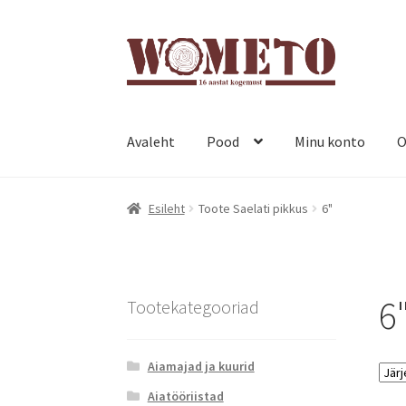
Avaleht
Pood
Minu konto
O
Esileht
Toote Saelati pikkus
6"
6
Tootekategooriad
Aiamajad ja kuurid
Aiatööriistad