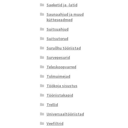
Saeketid ja -latid
Saunaahjud ja muud
kütteseadmed
Suitsuahjud
Suitsutorud
Suruõhu tööriistad
Survepesurid
Teleskoopvarred
Tolmuimejad
Töökoja sisustus
Tööriistakapid
Trellid
Universaaltööriistad
Veefiltrid