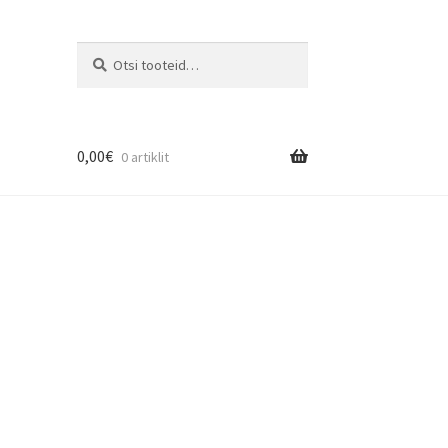
Otsi
0,00
€
0 artiklit