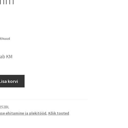
 6 kuud
dab KM
Lisa korvi
252BL
se ehitamine ja plekitööd
,
Kõik tooted