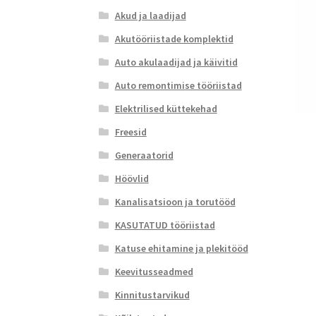
Akud ja laadijad
Akutööriistade komplektid
Auto akulaadijad ja käivitid
Auto remontimise tööriistad
Elektrilised küttekehad
Freesid
Generaatorid
Höövlid
Kanalisatsioon ja torutööd
KASUTATUD tööriistad
Katuse ehitamine ja plekitööd
Keevitusseadmed
Kinnitustarvikud