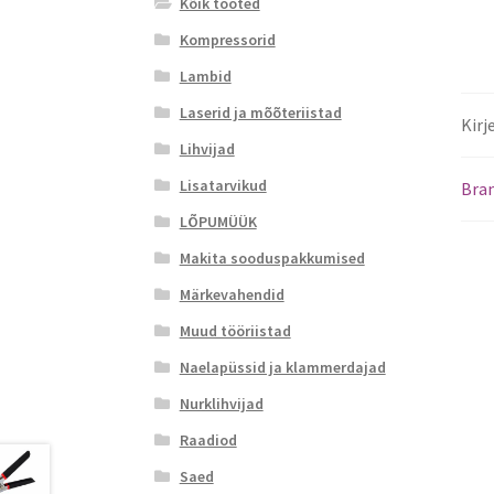
Kõik tooted
Kompressorid
Lambid
Laserid ja mõõteriistad
Kirj
Lihvijad
Lisatarvikud
Bra
LÕPUMÜÜK
Makita sooduspakkumised
Märkevahendid
Muud tööriistad
Naelapüssid ja klammerdajad
Nurklihvijad
Raadiod
Saed