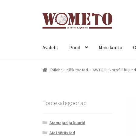
Avaleht
Pood
Minu konto
O
Esileht
Kõik tooted
AWTOOLS profiili kuju
Tootekategooriad
Aiamajad ja kuurid
Aiatööriistad