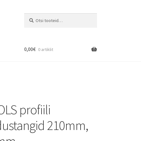
Otsi
0,00
€
0 artiklit
S profiili
dustangid 210mm,
5mm