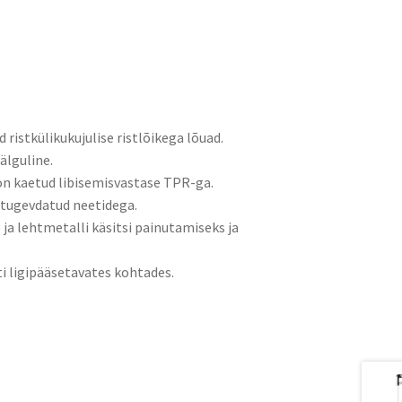
 ristkülikukujulise ristlõikega lõuad.
älguline.
on kaetud libisemisvastase TPR-ga.
 tugevdatud neetidega.
ja lehtmetalli käsitsi painutamiseks ja
i ligipääsetavates kohtades.