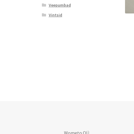
Veepumbad
Vintsid
Wometo OÜ