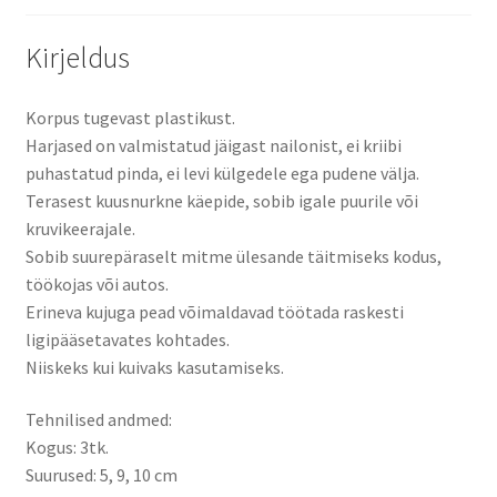
Kirjeldus
Korpus tugevast plastikust.
Harjased on valmistatud jäigast nailonist, ei kriibi
puhastatud pinda, ei levi külgedele ega pudene välja.
Terasest kuusnurkne käepide, sobib igale puurile või
kruvikeerajale.
Sobib suurepäraselt mitme ülesande täitmiseks kodus,
töökojas või autos.
Erineva kujuga pead võimaldavad töötada raskesti
ligipääsetavates kohtades.
Niiskeks kui kuivaks kasutamiseks.
Tehnilised andmed:
Kogus: 3tk.
Suurused: 5, 9, 10 cm