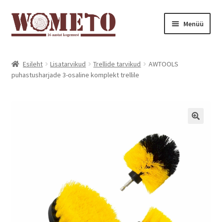
Menüü
Avaleht
Esileht
Lisatarvikud
Trellide tarvikud
AWTOOLS
puhastusharjade 3-osaline komplekt trellile
Pood
Minu konto
Ostukorv
Järelmaks
Kontakt