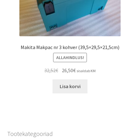
Makita Makpac nr 3 kohver (39,5×29,5×21,5cm)
ALLAHINDLUS!
32,52
€
26,50
€
sisaldab KM
Lisa korvi
Tootekategooriad