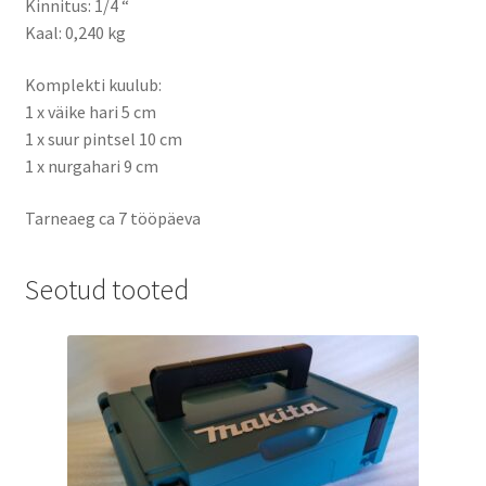
Kinnitus: 1/4 “
Kaal: 0,240 kg
Komplekti kuulub:
1 x väike hari 5 cm
1 x suur pintsel 10 cm
1 x nurgahari 9 cm
Tarneaeg ca 7 tööpäeva
Seotud tooted