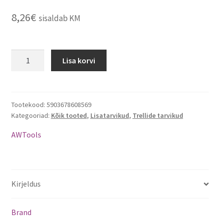
8,26
€
sisaldab KM
Lisa korvi
Tootekood:
5903678608569
Kategooriad:
Kõik tooted
,
Lisatarvikud
,
Trellide tarvikud
AWTools
Kirjeldus
Brand