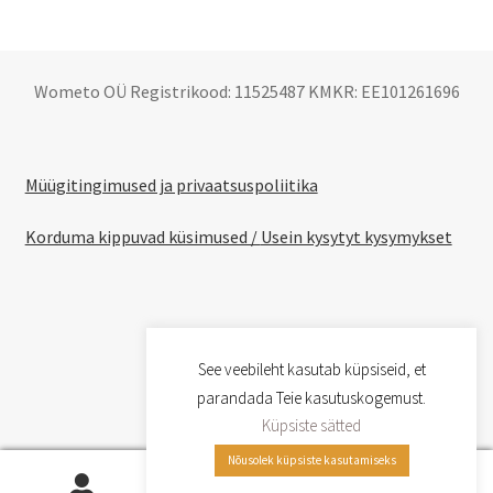
Wometo OÜ Registrikood: 11525487 KMKR: EE101261696
Müügitingimused ja privaatsuspoliitika
Korduma kippuvad küsimused /
Usein kysytyt kysymykset
See veebileht kasutab küpsiseid, et
parandada Teie kasutuskogemust.
Küpsiste sätted
Nõusolek küpsiste kasutamiseks
0