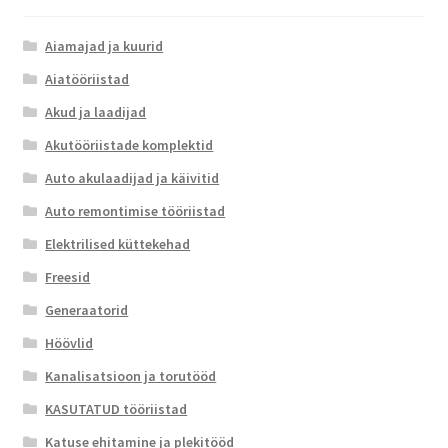
Aiamajad ja kuurid
Aiatööriistad
Akud ja laadijad
Akutööriistade komplektid
Auto akulaadijad ja käivitid
Auto remontimise tööriistad
Elektrilised küttekehad
Freesid
Generaatorid
Höövlid
Kanalisatsioon ja torutööd
KASUTATUD tööriistad
Katuse ehitamine ja plekitööd