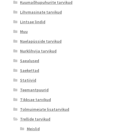
Kuumaõhupuhurite tarvikud
Lihvmasinate tarvikud
Lintsae lindid
Muu
Naelapüsside tarvikud
Nurklihvija tarvikud
Saealused
Saekettad
Statiivid
Teemantpuurid
Tikksae tarvikud
Tolmuimejate lisatarvikud
Trellide tarvikud
Meislid