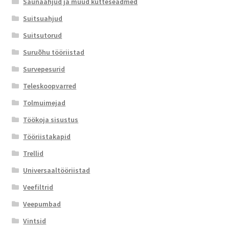
Saunaahjud ja muud kütteseadmed
Suitsuahjud
Suitsutorud
Suruõhu tööriistad
Survepesurid
Teleskoopvarred
Tolmuimejad
Töökoja sisustus
Tööriistakapid
Trellid
Universaaltööriistad
Veefiltrid
Veepumbad
Vintsid