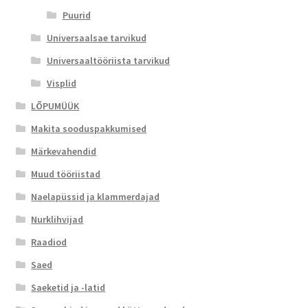
Puurid
Universaalsae tarvikud
Universaaltööriista tarvikud
Visplid
LÕPUMÜÜK
Makita sooduspakkumised
Märkevahendid
Muud tööriistad
Naelapüssid ja klammerdajad
Nurklihvijad
Raadiod
Saed
Saeketid ja -latid