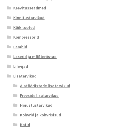
Keevitusseadmed
Kinnitustarvikud
Kõik tooted
Kompressorid
Lambid
Laserid ja mõõteriistad
Lihvijad
Lisatarvikud
Aiatööriistade lisatarvikud
Freeside lisatarvikud
Hoiustustarvikud
Kohvrid ja kohvrisisud
Kotid