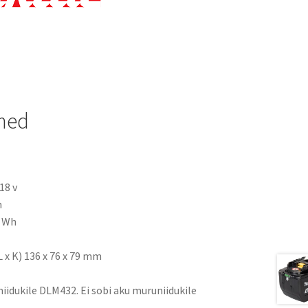
med
18 v
h
2 Wh
 x K) 136 x 76 x 79 mm
iidukile DLM432. Ei sobi aku muruniidukile