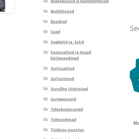
Naelapüssid ja klammerdajad
Nurklihvijad
Raadiod
Se
Saed
Saeketid ja -latid
Saunaahjud ja muud
kütteseadmed
Suitsuahjud
Suitsutorud
Suruõhu tööriistad
Survepesurid
Teleskoopvarred
Tolmuimejad
Ma
Töökoja sisustus