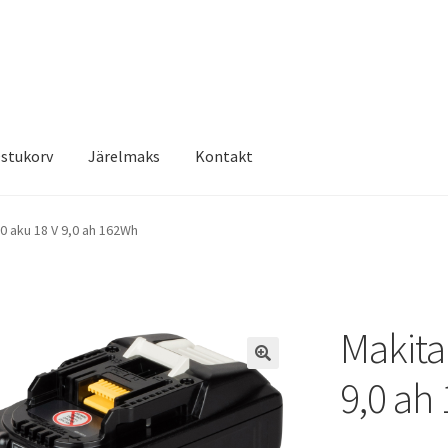
stukorv
Järelmaks
Kontakt
0 aku 18 V 9,0 ah 162Wh
Makita
9,0 ah