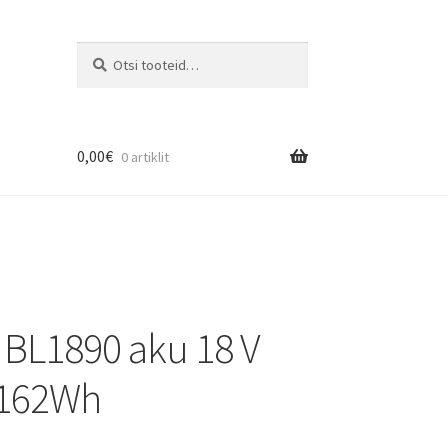
Otsi
0,00
€
0 artiklit
 BL1890 aku 18 V
 162Wh