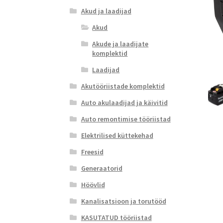
Akud ja laadijad
Akud
Akude ja laadijate
komplektid
Laadijad
Akutööriistade komplektid
Auto akulaadijad ja käivitid
Auto remontimise tööriistad
Elektrilised küttekehad
Freesid
Generaatorid
Höövlid
Kanalisatsioon ja torutööd
KASUTATUD tööriistad