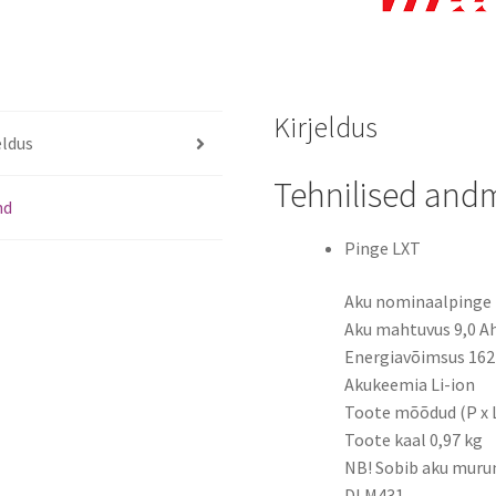
Kirjeldus
eldus
Tehnilised and
nd
Pinge LXT
Aku nominaalpinge 
Aku mahtuvus 9,0 A
Energiavõimsus 16
Akukeemia Li-ion
Toote mõõdud (P x L
Toote kaal 0,97 kg
NB! Sobib aku murun
DLM431