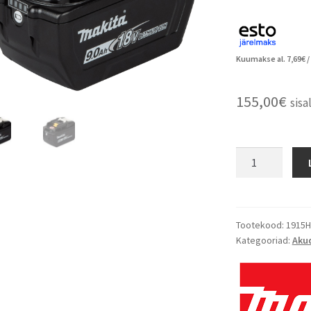
Kuumakse al.
7,69
€
/
155,00
€
sis
Tootekood:
1915H
Kategooriad:
Aku