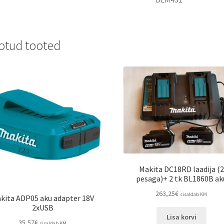
otud tooted
Makita DC18RD laadija (2
pesaga)+ 2 tk BL1860B ak
263,25
€
sisaldab KM
kita ADP05 aku adapter 18V
2xUSB
Lisa korvi
35,57
€
sisaldab KM