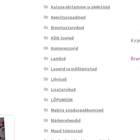
Katuse ehitamine ja plekitööd
Keevitusseadmed
Kinnitustarvikud
Kõik tooted
Kirj
Kompressorid
Bra
Lambid
Laserid ja mõõteriistad
Lihvijad
Lisatarvikud
LÕPUMÜÜK
Makita sooduspakkumised
Märkevahendid
Muud tööriistad