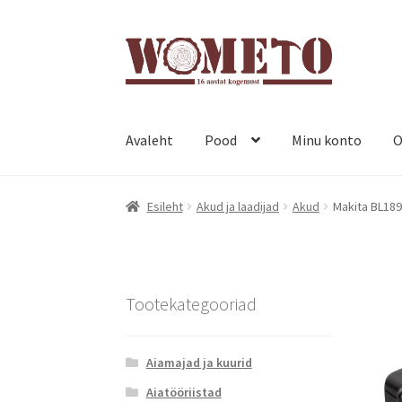
Avaleht
Pood
Minu konto
O
Esileht
Akud ja laadijad
Akud
Makita BL189
Tootekategooriad
Aiamajad ja kuurid
Aiatööriistad