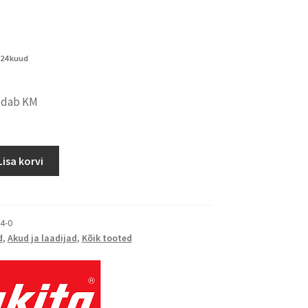
 24 kuud
aldab KM
Lisa korvi
4-0
d
,
Akud ja laadijad
,
Kõik tooted