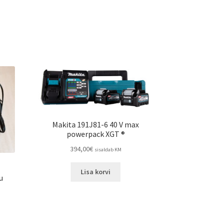
Makita 191J81-6 40 V max
powerpack XGT ®
394,00
€
sisaldab KM
Lisa korvi
u