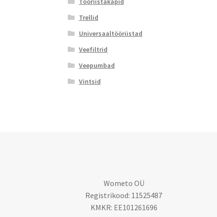
Tööriistakapid
Trellid
Universaaltööriistad
Veefiltrid
Veepumbad
Vintsid
Wometo OÜ
Registrikood: 11525487
KMKR: EE101261696