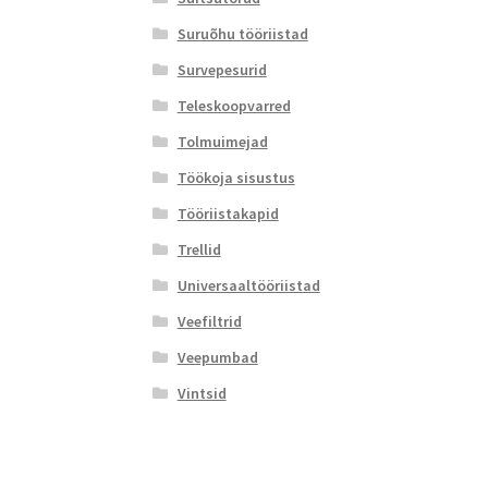
Suruõhu tööriistad
Survepesurid
Teleskoopvarred
Tolmuimejad
Töökoja sisustus
Tööriistakapid
Trellid
Universaaltööriistad
Veefiltrid
Veepumbad
Vintsid