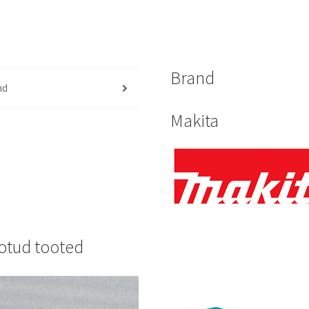
Brand
nd
Makita
otud tooted