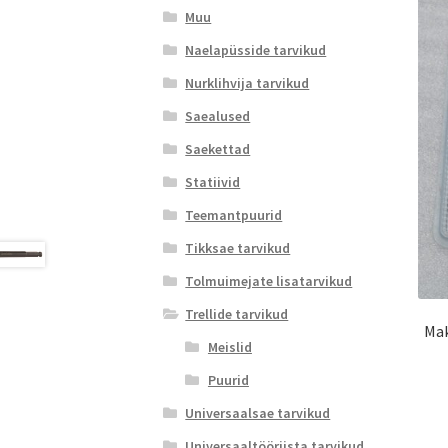
Muu
Naelapüsside tarvikud
Nurklihvija tarvikud
Saealused
Saekettad
Statiivid
Teemantpuurid
Tikksae tarvikud
Tolmuimejate lisatarvikud
Trellide tarvikud
Mak
Meislid
Puurid
Universaalsae tarvikud
Universaaltööriista tarvikud