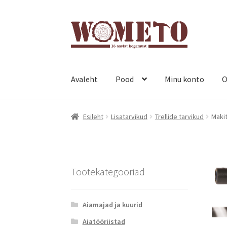
Avaleht
Pood
Minu konto
O
Esileht
Lisatarvikud
Trellide tarvikud
Maki
Tootekategooriad
Aiamajad ja kuurid
Aiatööriistad