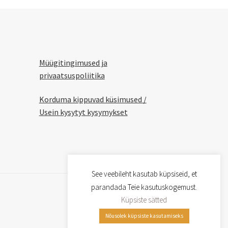
Müügitingimused ja
privaatsuspoliitika
Korduma kippuvad küsimused /
Usein kysytyt kysymykset
See veebileht kasutab küpsiseid, et
parandada Teie kasutuskogemust.
Küpsiste sätted
Nõusolek küpsiste kasutamiseks