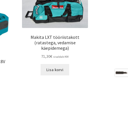
Makita LXT tööriistakott
(ratastega, vedamise
käepidemega)
71,30
€
sisaldab KM
18V
Lisa korvi