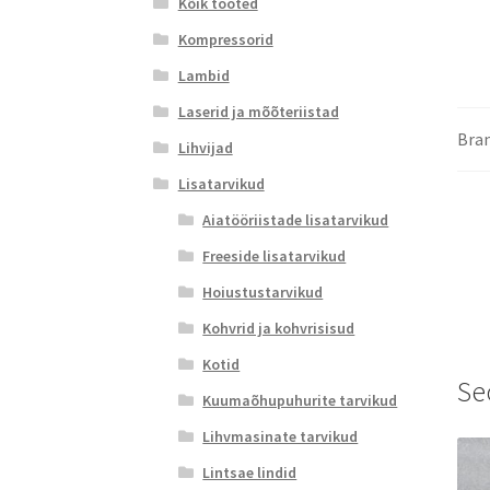
Kõik tooted
Kompressorid
Lambid
Laserid ja mõõteriistad
Bra
Lihvijad
Lisatarvikud
Aiatööriistade lisatarvikud
Freeside lisatarvikud
Hoiustustarvikud
Kohvrid ja kohvrisisud
Kotid
Se
Kuumaõhupuhurite tarvikud
Lihvmasinate tarvikud
Lintsae lindid