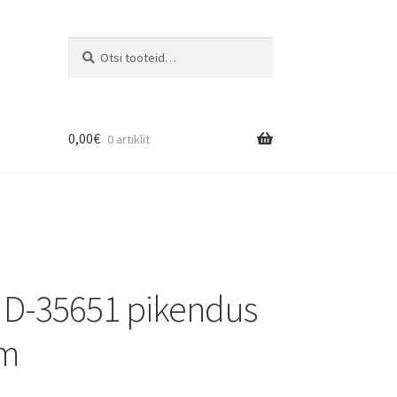
Otsi
0,00
€
0 artiklit
 D-35651 pikendus
m