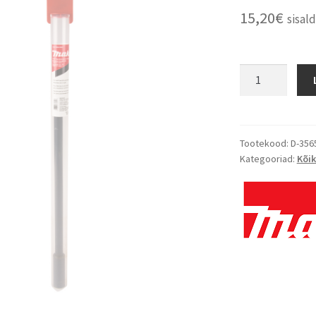
15,20
€
sisal
Tootekood:
D-356
Kategooriad:
Kõik