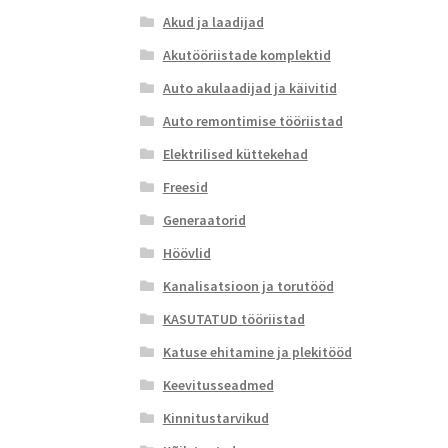
Akud ja laadijad
Akutööriistade komplektid
Auto akulaadijad ja käivitid
Auto remontimise tööriistad
Elektrilised küttekehad
Freesid
Generaatorid
Höövlid
Kanalisatsioon ja torutööd
KASUTATUD tööriistad
Katuse ehitamine ja plekitööd
Keevitusseadmed
Kinnitustarvikud