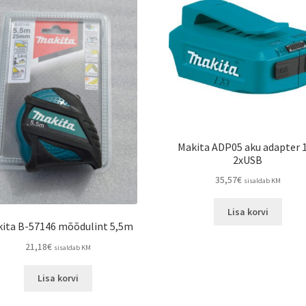
Makita ADP05 aku adapter 
2xUSB
35,57
€
sisaldab KM
Lisa korvi
ita B-57146 mõõdulint 5,5m
21,18
€
sisaldab KM
Lisa korvi