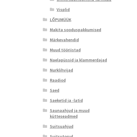
Visplid
LÕPUMÜÜK
Makita sooduspakkumised
Märkevahendid
Muud tööriistad
Naelapüssid ja klammerdajad
Nurklihvijad
Raadiod
Saed
Saeketid ja -latid
Saunaahjud ja muud
kütteseadmed
Suitsuahjud
Suitsutorud