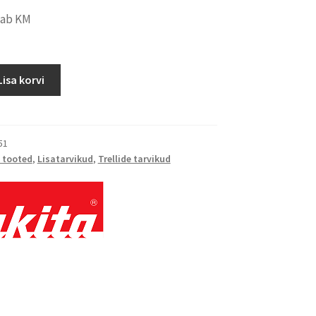
dab KM
Lisa korvi
51
 tooted
,
Lisatarvikud
,
Trellide tarvikud