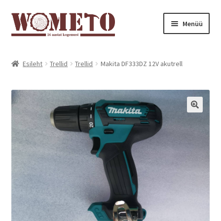
Menüü
Avaleht
Esileht
Trellid
Trellid
Makita DF333DZ 12V akutrell
Pood
Minu konto
Ostukorv
Järelmaks
Kontakt