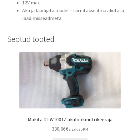
12V max
Aku ja laadijata mudel – tarnitakse ilma akuta ja
laadimisseadmeta.
Seotud tooted
Makita DTW1001Z akulöökmutrikeeraja
330,66
€
sisaldab KM