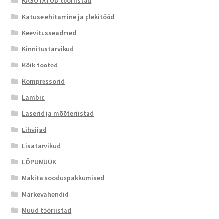
KASUTATUD tööriistad
Katuse ehitamine ja plekitööd
Keevitusseadmed
Kinnitustarvikud
Kõik tooted
Kompressorid
Lambid
Laserid ja mõõteriistad
Lihvijad
Lisatarvikud
LÕPUMÜÜK
Makita sooduspakkumised
Märkevahendid
Muud tööriistad