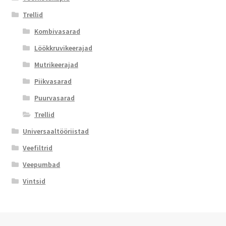
Trellid
Kombivasarad
Löökkruvikeerajad
Mutrikeerajad
Piikvasarad
Puurvasarad
Trellid
Universaaltööriistad
Veefiltrid
Veepumbad
Vintsid