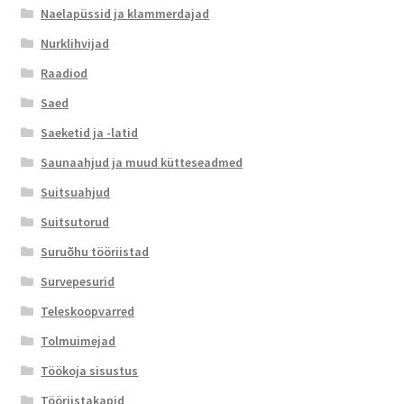
Naelapüssid ja klammerdajad
Nurklihvijad
Raadiod
Saed
Saeketid ja -latid
Saunaahjud ja muud kütteseadmed
Suitsuahjud
Suitsutorud
Suruõhu tööriistad
Survepesurid
Teleskoopvarred
Tolmuimejad
Töökoja sisustus
Tööriistakapid