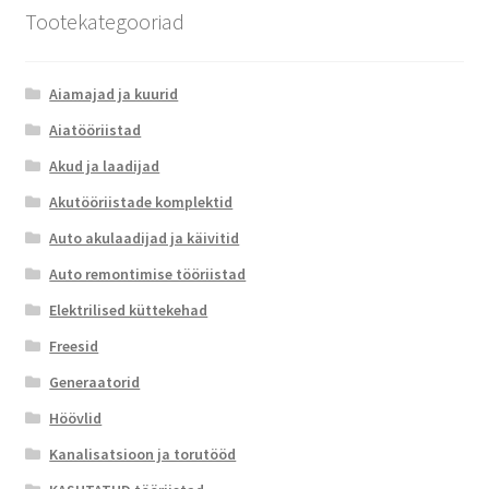
Tootekategooriad
Aiamajad ja kuurid
Aiatööriistad
Akud ja laadijad
Akutööriistade komplektid
Auto akulaadijad ja käivitid
Auto remontimise tööriistad
Elektrilised küttekehad
Freesid
Generaatorid
Höövlid
Kanalisatsioon ja torutööd