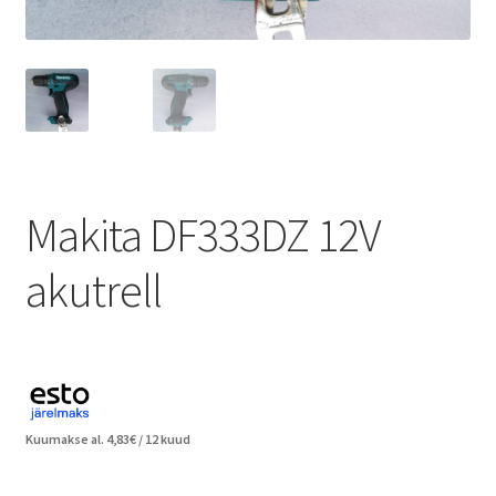
Makita DF333DZ 12V
akutrell
Kuumakse al.
4,83
€
/ 12 kuud