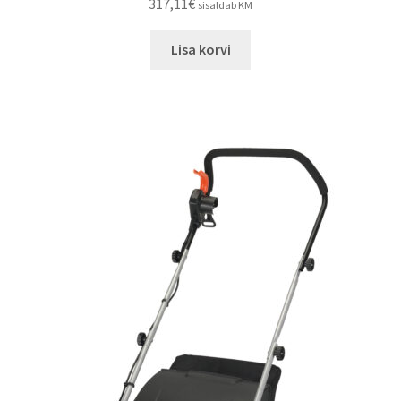
317,11
€
sisaldab KM
Lisa korvi