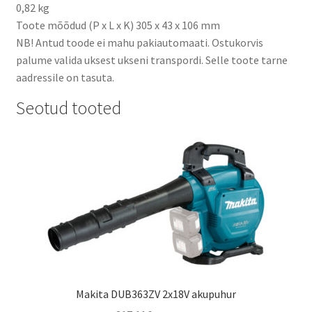
0,82 kg
Toote mõõdud (P x L x K) 305 x 43 x 106 mm
NB! Antud toode ei mahu pakiautomaati. Ostukorvis
palume valida uksest ukseni transpordi. Selle toote tarne
aadressile on tasuta.
Seotud tooted
Makita DUB363ZV 2x18V akupuhur