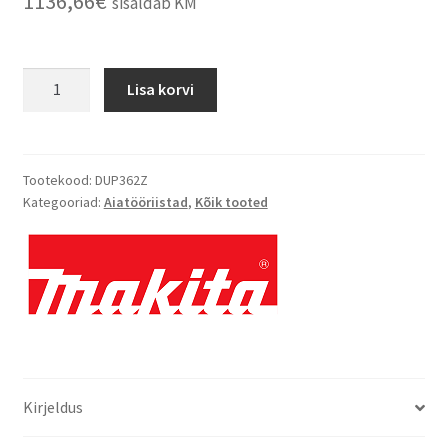
1136,66
€
sisaldab KM
Lisa korvi
Tootekood:
DUP362Z
Kategooriad:
Aiatööriistad
,
Kõik tooted
Kirjeldus