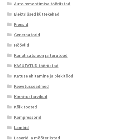
Auto remontimise tööriistad
Elektrilised küttekehad
Freesid
Generaatorid
Höövlid
Kanalisatsioon ja torutööd
KASUTATUD tööriistad
Katuse ehitamine ja plekitööd
Keevitusseadmed
Kinnitustarvikud
Kõik tooted
Kompressorid
Lambid
Laserid ja mõõteriistad