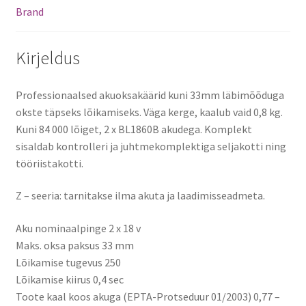
Brand
Kirjeldus
Professionaalsed akuoksakäärid kuni 33mm läbimõõduga
okste täpseks lõikamiseks. Väga kerge, kaalub vaid 0,8 kg.
Kuni 84 000 lõiget, 2 x BL1860B akudega. Komplekt
sisaldab kontrolleri ja juhtmekomplektiga seljakotti ning
tööriistakotti.
Z – seeria: tarnitakse ilma akuta ja laadimisseadmeta.
Aku nominaalpinge 2 x 18 v
Maks. oksa paksus 33 mm
Lõikamise tugevus 250
Lõikamise kiirus 0,4 sec
Toote kaal koos akuga (EPTA-Protseduur 01/2003) 0,77 –