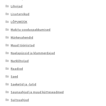
Lihvijad
Lisatarvikud
LÕPUMÜÜK
Makita sooduspakkumised
Märkevahendid
Muud tööriistad
Naelapüssid ja klammerdajad
Nurklihvijad
Raadiod
Saed
Saeketid ja -latid
Saunaahjud ja muud kütteseadmed
Suitsuahjud