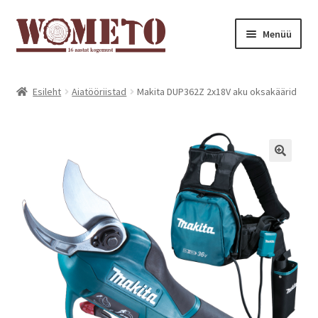
Menüü
Avaleht
Esileht
Aiatööriistad
Makita DUP362Z 2x18V aku oksakäärid
Pood
Minu konto
Ostukorv
Järelmaks
Kontakt