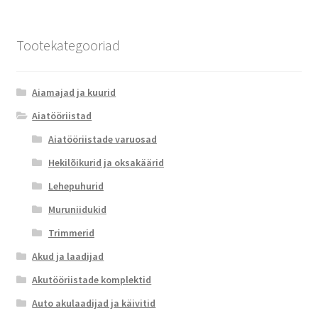
Tootekategooriad
Aiamajad ja kuurid
Aiatööriistad
Aiatööriistade varuosad
Hekilõikurid ja oksakäärid
Lehepuhurid
Muruniidukid
Trimmerid
Akud ja laadijad
Akutööriistade komplektid
Auto akulaadijad ja käivitid