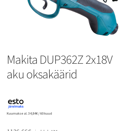
Makita DUP362Z 2x18V
aku oksakäärid
Kuumakse al.
34,84
€
/ 60 kuud