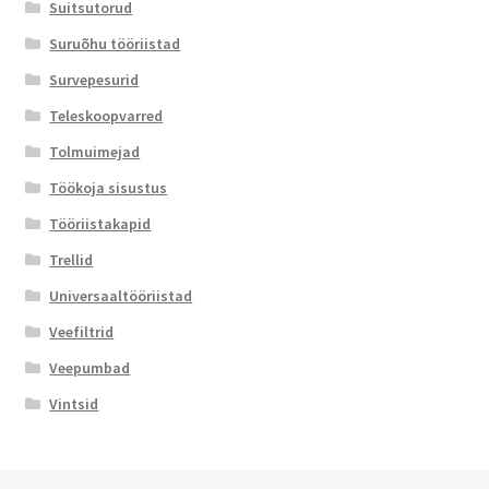
Suitsutorud
Suruõhu tööriistad
Survepesurid
Teleskoopvarred
Tolmuimejad
Töökoja sisustus
Tööriistakapid
Trellid
Universaaltööriistad
Veefiltrid
Veepumbad
Vintsid