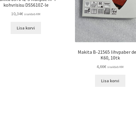
kohvrisisu DSS610Z-le
10,34
€
sisaldab KM
Lisa korvi
Makita B-21565 lihvpaber de
K60, 10tk
4,66
€
sisaldab KM
Lisa korvi