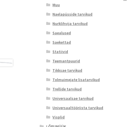
Muu
Naelapüsside tarvikud
Nurklihvija tarvikud
Saealused
Saekettad
Statiivid
Teemantpuurid
Tikksae tarvikud
Tolmuimejate lisatarvikud
Trellide tarvikud
Universaalsae tarvikud
Universaaltööriista tarvikud
Visplid
LÕPUMÜÜK