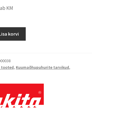
dab KM
Lisa korvi
00038
 tooted
,
Kuumaõhupuhurite tarvikud
,