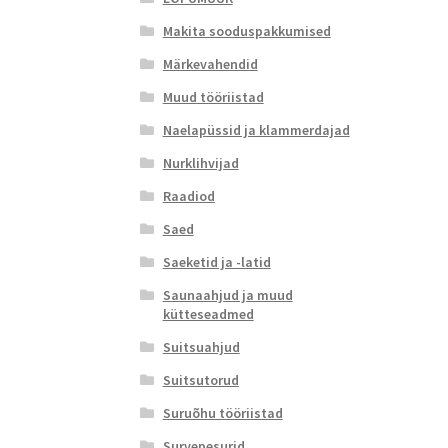
Makita sooduspakkumised
Märkevahendid
Muud tööriistad
Naelapüssid ja klammerdajad
Nurklihvijad
Raadiod
Saed
Saeketid ja -latid
Saunaahjud ja muud
kütteseadmed
Suitsuahjud
Suitsutorud
Suruõhu tööriistad
Survepesurid