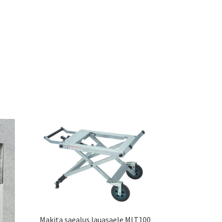
Makita saealus lauasaele MLT100