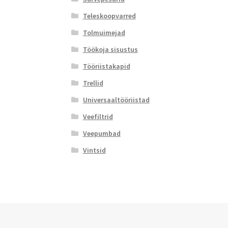
Teleskoopvarred
Tolmuimejad
Töökoja sisustus
Tööriistakapid
Trellid
Universaaltööriistad
Veefiltrid
Veepumbad
Vintsid