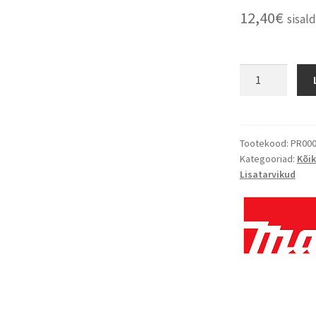
12,40
€
sisal
Tootekood:
PR000
Kategooriad:
Kõik
Lisatarvikud