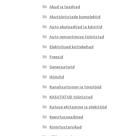
Akud ja laadijad
Akutööriistade komplektid
Auto akulaadijad ja käivitid
Auto remontimise tööriistad
Elektrilised küttekehad
Freesid
Generaatorid
Höövlid
Kanalisatsioon ja torutööd
KASUTATUD tööriistad
Katuse ehitamine ja plekitööd
Keevitusseadmed
Kinnitustarvikud