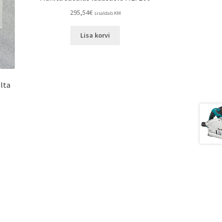
295,54
€
sisaldab KM
Lisa korvi
lta