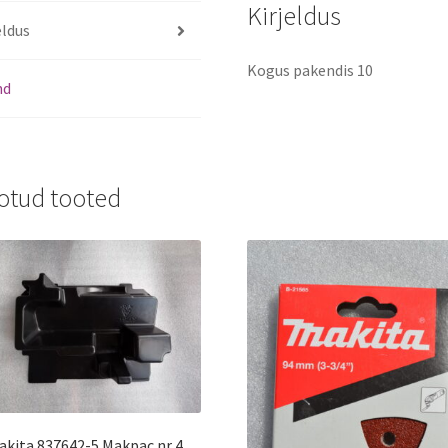
Kirjeldus
eldus
Kogus pakendis 10
nd
otud tooted
akita 837642-5 Makpac nr 4