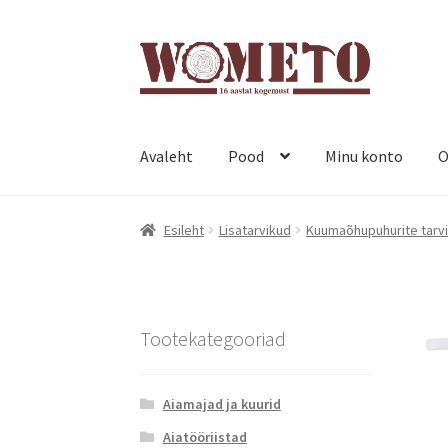
Avaleht
Pood
Minu konto
O
Esileht
Lisatarvikud
Kuumaõhupuhurite tarv
Tootekategooriad
Aiamajad ja kuurid
Aiatööriistad