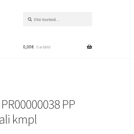
Otsi
0,00
€
0 artiklit
 PR00000038 PP
ali kmpl