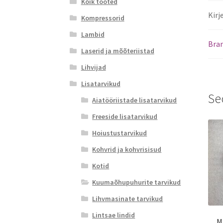
Kõik tooted
Kirj
Kompressorid
Lambid
Bra
Laserid ja mõõteriistad
Lihvijad
Lisatarvikud
Se
Aiatööriistade lisatarvikud
Freeside lisatarvikud
Hoiustustarvikud
Kohvrid ja kohvrisisud
Kotid
Kuumaõhupuhurite tarvikud
Lihvmasinate tarvikud
Lintsae lindid
M